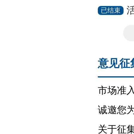
活石
已结束
意见征
市场准
公告
诚邀您为
关于征集