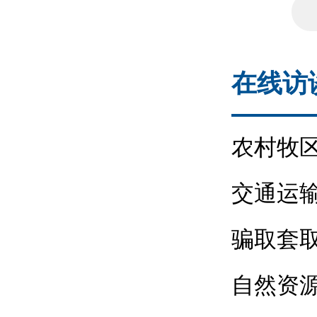
在线访
农村牧
交通运
骗取套
就业补
自然资