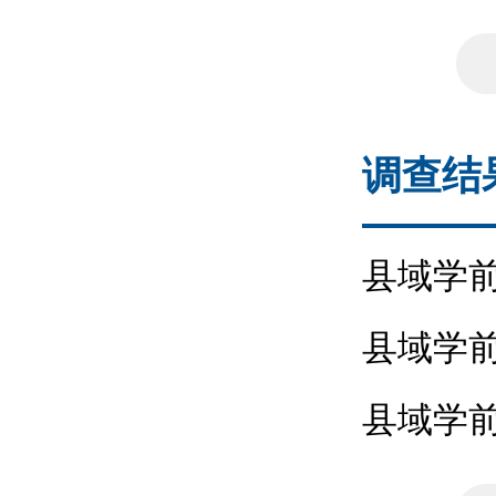
调查结
县域学
卷-幼儿家
县域学
卷-人大代
县域学
(C卷一园