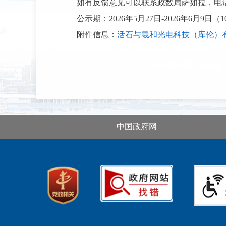
如有反馈意见可以联系政数局萨如拉
，
电
公示
期
：
2
026年
5
月
27
日
-2026年
6月9
日（
附
件信息：
活石与羲和光电科技（库伦）有
中国政府网