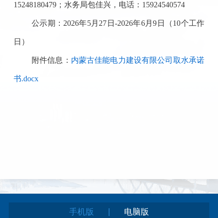
15248180479
；
水务局
包佳兴，电话：
15924540574
公示
期
：2026年
5
月
27
日-2026年
6月9
日（10个工作
日）
附件信息：
内蒙古佳能电力建设有限公司取水承诺
书.docx
|
手机版
电脑版