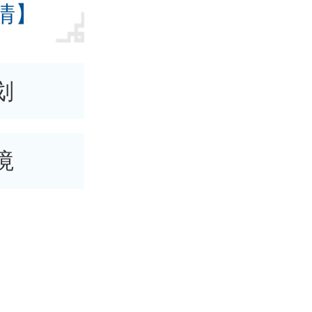
情】
划
境