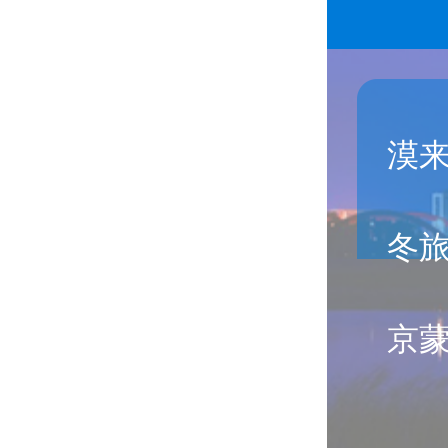
漠
冬旅
京蒙