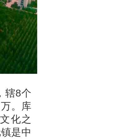
，辖8个
1万。库
文化之
伦镇是中