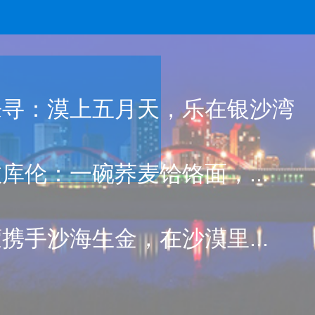
来寻：漠上五月天，乐在银沙湾
库伦：一碗荞麦饸饹面，...
携手沙海生金，在沙漠里...