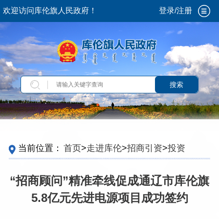
欢迎访问库伦旗人民政府！
登录/注册
搜索
当前位置：
首页
>
走进库伦
>
招商引资
>
投资信
息
“招商顾问”精准牵线促成通辽市库伦旗
5.8亿元先进电源项目成功签约