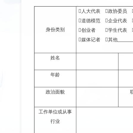

人大代表

政协委员

道德模范

企业代表
身份类别

创业者

学生代表

媒体记者

其他
姓名
年龄
政治面貌
工作单位或从事
行业