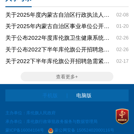
关于2025年度内蒙古自治区行政执法人员
02-08
专场招收（库伦旗招聘...
关于2025年内蒙古自治区事业单位公开招
01-20
聘工作人员（库伦旗岗...
关于公布2022年度库伦旗卫生健康系统事
02-26
业单位公开招聘工作人...
关于公布2022下半年库伦旗公开招聘急需
02-26
紧缺教师面试成绩及进...
关于2022下半年库伦旗公开招聘急需紧缺
02-17
教师面试的公告
查看更多+
|
手机版
电脑版
主办单位：库伦旗人民政府
承办单位：库伦旗行政审批政务服务与数据管理局
蒙ICP备16004104号
蒙公网安备 15052402000116号