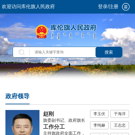
欢迎访问库伦旗人民政府
登录/注册
搜索
政府领导
赵刚
李玉伏
于海洋
旗委副书记、政府旗长
李纯赫
王志忠
工作分工
主持旗政府全面工作，