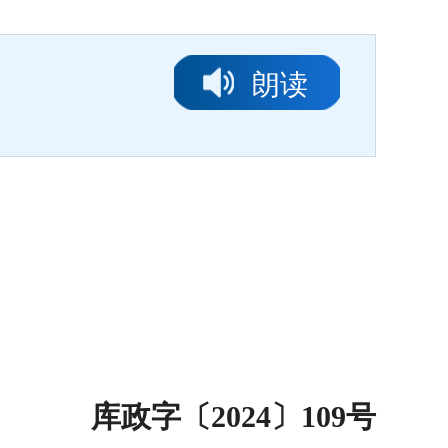
朗读
库
政字
〔
202
4
〕
109
号