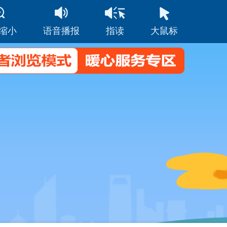
缩小
语音播报
指读
大鼠标